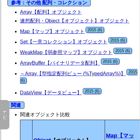
参考：その他 配列・コレクション
Symbol【シンボル】
Array【配列】オブジェクト
連想配列・Object【オブジェクト】オブジェクト
WeakMap【弱参照マップ】
Map【マップ】オブジェクト
WeakRef【弱参照】
Set【一意コレクション】オブジェクト
WeakSet【弱参照一意コレクション】
WeakMap【弱参照マップ】オブジェクト
WeakSet【弱参照一意コレクション】
ArrayBuffer【バイナリデータ配列】
メモ
～Array【型指定配列ビュー (%TypedArray%)】
概要
参考：その他 配列・コレクション
関連 (関連オブジェクト比較)
DataView【データビュー】
コンストラクタ
コンストラクタ
関連
new WeakSet【コンストラクタ】
関連オブジェクト比較
プロパティ
プロパティ 一覧
[ @@toStringTag ]【タグ】
Map【マッ
constructor【コンストラクタ定義】