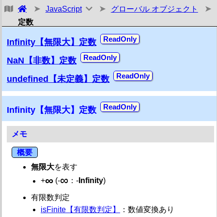
グローバル オブジェクト
JavaScript
グローバル オブジェクト
定数
グローバル オブジェクト
メモ
Infinity【無限大】定数
概要
NaN【非数】定数
定数・変数
globalThis【グローバル this値】
undefined【未定義】定数
Infinity【無限大】
NaN【非数】
undefined【未定義】
Infinity【無限大】定数
関数
関数一覧
メモ
decodeURI【URI デコード】
decodeURIComponent【URIコンポーネント デコード】
概要
encodeURI【URI エンコード】
無限大
を表す
encodeURIComponent【URIコンポーネント エンコード】
∞
∞
escape【エンコード】
+
(-
：-
Infinity
)
eval【構文評価】
有限数判定
isFinite【有限数 判定】
isFinite【有限数判定】
：数値変換あり
isNaN【非数 判定】