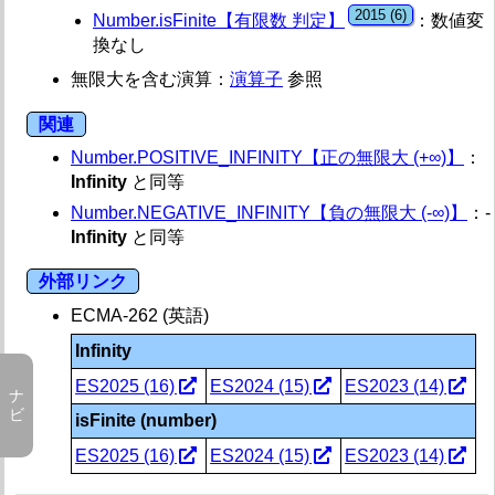
parseFloat【文字列 → 浮動小数点数 変換】
Number.isFinite【有限数 判定】
：数値変
parseInt【文字列 → 整数 変換】
換なし
ScriptEngine【スクリプト エンジンの名前取得】
ScriptEngineBuildVersion【スクリプト エンジン
無限大を含む演算：
演算子
参照
ScriptEngineMajorVersion【スクリプト エンジン
関連
ScriptEngineMinorVersion【スクリプト エンジン
unescape【デコード】
Number.POSITIVE_INFINITY【正の無限大 (+∞)】
：
uneval【ソースコード文字列】
Infinity
と同等
エンコード・デコード
Number.NEGATIVE_INFINITY【負の無限大 (-∞)】
：-
エンコード・デコード 概要
Infinity
と同等
外部リンク
Array【配列】
ECMA-262 (英語)
～Array【型指定配列ビュー (%TypedArray%)】
Infinity
ArrayBuffer【バイナリデータ配列】
ES2025 (16)
ES2024 (15)
ES2023 (14)
isFinite (number)
Atomics【不可分操作】
ES2025 (16)
ES2024 (15)
ES2023 (14)
BigInt【任意精度整数】