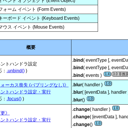
イベント オブジェクト (Event Object)
フォーム イベント (Form Events)
キーボード イベント (Keyboard Events)
1.8
3.0
マウス イベント (Mouse Events)
0 / 1.4.3
1.0 / 1.4.3
概要
.bind
( eventType [, eventDa
.8
3.0
ベントハンドラ設定
.bind
( eventType [, eventDa
1.0
】
応：
.unbind()
)
1.4
3.0
.bind
( events )
.4.3
1.8
3.0
1.0
.blur
( handler )
ォーカス喪失 (バブリングなし)》
ベントハンドラ設定・実行
.blur
( [eventData ], handler
4.2 / 1.4.3
3.0
応：
.focus()
)
1.0
.blur
()
.1 / 1.4.3
1.7
1.9
1.0
.change
( handler )
変更》
4 / 1.4.3
1.7
1.9
.change
( [eventData ], han
ベントハンドラ設定・実行
1.0
.change
()