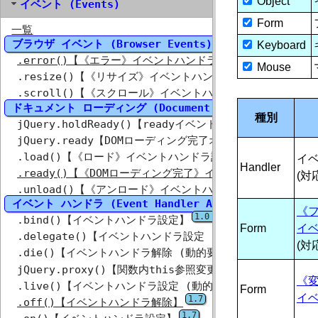
Object
イベント (Events)
Form
一覧
ブラウザ イベント (Browser Events)
Keyboard
1.0 / 1.4.3
.error()【《エラー》イベントハンドラ設定】
Mouse
1.
.resize()【《リサイズ》イベントハンドラ設定・実行】
.scroll()【《スクロール》イベントハンドラ設定・実行】
ドキュメント ローディング (Document Loading)
種別
1.6
jQuery.holdReady()【readyイベント 保留/実行】
1.8
jQuery.ready【DOMローディング完了オブジェクト】
1.0 / 1.4.3
1
.load()【《ロード》イベントハンドラ設定】
イ
Handler
.ready()【《DOMローディング完了》イベントハンドラ設定
(対
1.0 / 1
.unload()【《アンロード》イベントハンドラ設定】
イベント ハンドラ (Event Handler Attachment)
《フ
1.0 / 1.4 / 1.4.3
3.0
.bind()【イベントハンドラ設定】
Form
イ
1.
.delegate()【イベントハンドラ設定 (セレクタ指定)】
(対
1.3 / 1.4
.die()【イベントハンドラ解除 (動的要素対応)】
1.4 / 1.6
jQuery.proxy()【関数内this参照変更】
《
1.3 / 1.
.live()【イベントハンドラ設定 (動的要素対応)】
Form
イ
1.7
.off()【イベントハンドラ解除】
1.7