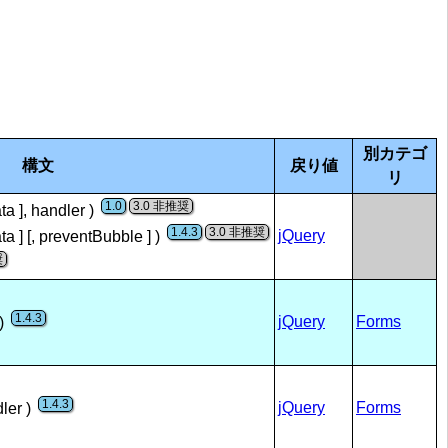
別カテゴ
構文
戻り値
リ
1.0
3.0
ta ], handler )
1.4.3
3.0
jQuery
ta ] [, preventBubble ] )
1.4.3
jQuery
Forms
 )
1.4.3
jQuery
Forms
dler )