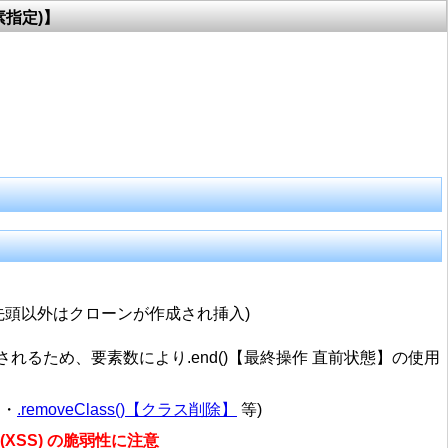
要素指定)】
先頭以外はクローンが作成され挿入)
されるため、要素数により.end()【最終操作 直前状態】の使用
・
.removeClass()【クラス削除】
等)
(
XSS
) の脆弱性に注意