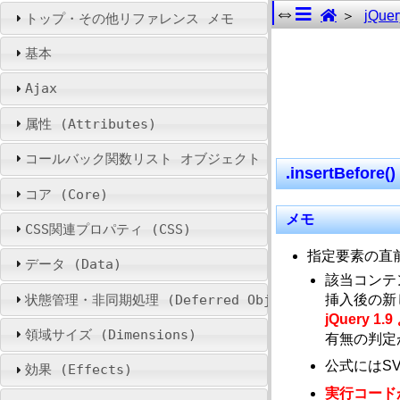
jQuer
トップ・その他リファレンス メモ
基本
Ajax
属性 (Attributes)
コールバック関数リスト オブジェクト (Callbacks Objec
.insertBefo
コア (Core)
メモ
CSS関連プロパティ (CSS)
指定要素の直
データ (Data)
該当コンテ
挿入後の新
状態管理・非同期処理 (Deferred Object)
jQuery 1.
領域サイズ (Dimensions)
有無の判定
公式にはS
効果 (Effects)
実行コード