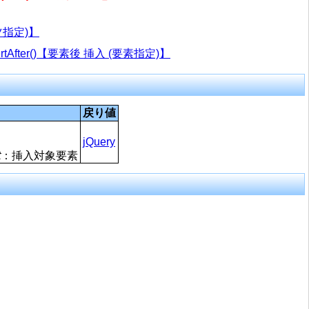
ンツ指定)】
sertAfter()【要素後 挿入 (要素指定)】
戻り値
jQuery
t
：挿入対象要素