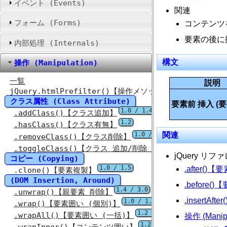
イベント (Events)
関連
フォーム (Forms)
コンテンツ
要素の後に
内部処理 (Internals)
構文
操作 (Manipulation)
一覧
説明
jQuery.htmlPrefilter()【操作メソッド前置フィルタ】
クラス属性 (Class Attribute)
要素前 挿入 (
1.0 / 1.4
.addClass()【クラス追加】
1.2
.hasClass()【クラス有無】
1.0 / 1.4
関連
.removeClass()【クラス削除】
1.0 / 1.3 / 1
.toggleClass()【クラス 追加/削除 切替】
jQuery リフ
コピー (Copying)
1.0 / 1.5
.after(
.clone()【要素複製】
(DOM Insertion, Around)
.before
1.4 / 3.0
.unwrap()【親要素 削除】
.insertA
1.0 / 1.4
.wrap()【要素囲い (個別)】
1.2 / 1.4
.wrapAll()【要素囲い (一括)】
操作 (Manip
1.2 / 1.4