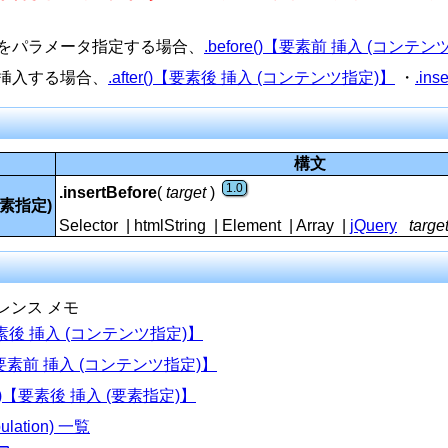
をパラメータ指定する場合、
.before()【要素前 挿入 (コンテ
挿入する場合、
.after()【要素後 挿入 (コンテンツ指定)】
・
.in
構文
1.0
.insertBefore
(
target
)
要素指定)
Selector | htmlString | Element | Array |
jQuery
targe
.4
(3.0)
ァレンス メモ
)【要素後 挿入 (コンテンツ指定)】
()【要素前 挿入 (コンテンツ指定)】
fter()【要素後 挿入 (要素指定)】
ulation) 一覧