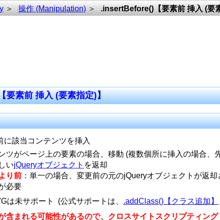
y
操作 (Manipulation)
.insertBefore()【要素前 挿入 (
t)
re()【要素前 挿入 (要素指定)】
前に該当コンテンツを挿入
ンツがページ上の要素の場合、移動 (複数個所に挿入の場合、
しい
jQueryオブジェクト
を返却
9 より前
：単一の場合、変更前の元のjQueryオブジェクトが返却
が必要
VGは未サポート (公式サポートは、
.addClass()【クラス追加】
が含まれる可能性があるので、
クロスサイトスクリプティング