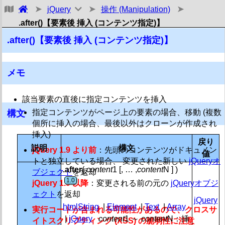
jQuery
操作 (Manipulation)
トップ・その他リファレンス メモ
.after()【要素後 挿入 (コンテンツ指定)】
基本
.after()【要素後 挿入 (コンテンツ指定)】
Ajax
属性 (Attributes)
メモ
コールバック関数リスト オブジェクト (Callbacks Objec
該当要素の直後に指定コンテンツを挿入
コア (Core)
指定コンテンツがページ上の要素の場合、移動 (複数
構文
個所に挿入の場合、最後以外はクローンが作成され
CSS関連プロパティ (CSS)
挿入)
戻り
説明
構文
データ (Data)
jQuery 1.9 より前
：先頭のコンテンツがドキュメン
値
トと独立している場合、 変更された新しい
jQueryオ
状態管理・非同期処理 (Deferred Object)
.after
(
content
1 [, … ,
content
N ] )
ブジェクト
を返却
1.0
jQuery 1.9 以降
：変更される前の元の
jQueryオブジ
領域サイズ (Dimensions)
ェクト
を返却
jQuery
htmlString
|
Element
|
Text
|
Array
効果 (Effects)
実行コードが含まれる可能性があるので、
クロスサ
|
jQuery
content
1 ～
content
N：挿
イトスクリプティング
(
XSS
) の脆弱性に注意