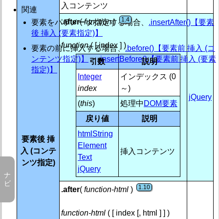
イベント (Events)
入コンテンツ
関連
1.4
フォーム (Forms)
.after
(
function
)
要素をパラメータ指定する場合、
.insertAfter()【要素
後 挿入 (要素指定)】
内部処理 (Internals)
function
( [ index ] )
要素の前に挿入する場合、
.before()【要素前 挿入 (コ
ンテンツ指定)】
・
.insertBefore()【要素前 挿入 (要素
操作 (Manipulation)
引数
説明
指定)】
Integer
インデックス (0
一覧
jQuery.htmlPrefilter()【操作メソッド前置フィルタ】
index
～)
jQuery
クラス属性 (Class Attribute)
(
this
)
処理中
DOM要素
1.0 / 1.4
.addClass()【クラス追加】
戻り値
説明
1.2
.hasClass()【クラス有無】
1.0 / 1.4
.removeClass()【クラス削除】
htmlString
要素後 挿
1.0 / 1.3 / 1.
.toggleClass()【クラス 追加/削除 切替】
Element
入 (コンテ
挿入コンテンツ
コピー (Copying)
Text
1.0 / 1.5
ンツ指定)
.clone()【要素複製】
jQuery
(DOM Insertion, Around)
1.4 / 3.0
.unwrap()【親要素 削除】
1.10
.after
(
function-html
)
1.0 / 1.4
.wrap()【要素囲い (個別)】
1.2 / 1.4
.wrapAll()【要素囲い (一括)】
function-html
( [ index [, html ] ] )
1.2 / 1.4