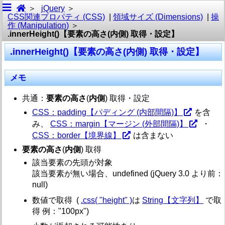
jQuery
トップ・その他リファレンス メモ
CSS関連プロパティ (CSS)
|
領域サイズ (Dimensions)
|
操
作 (Manipulation)
基本
.innerHeight()【要素の高さ(内側) 取得・設定】
Ajax
.innerHeight()【要素の高さ(内側) 取得・設定】
属性 (Attributes)
メモ
コールバック関数リスト オブジェクト (Callbacks Objec
共通：
要素の高さ
(
内側
) 取得・設定
コア (Core)
CSS：padding【パディング (内部間隔)】
を含
み、
CSS：margin【マージン (外部間隔)】
・
CSS関連プロパティ (CSS)
CSS：border【境界線】
は含まない
データ (Data)
要素の高さ
(
内側
) 取得
該当要素の先頭が対象
状態管理・非同期処理 (Deferred Object)
該当要素が無い場合、undefined (jQuery 3.0 より前：
null)
領域サイズ (Dimensions)
数値で取得 (
.css( "height" )
は
String【文字列】
で取
一覧
得 例："100px")
1.0 / 1.4.1
.height()【要素の高さ(内容) 取得・設定】