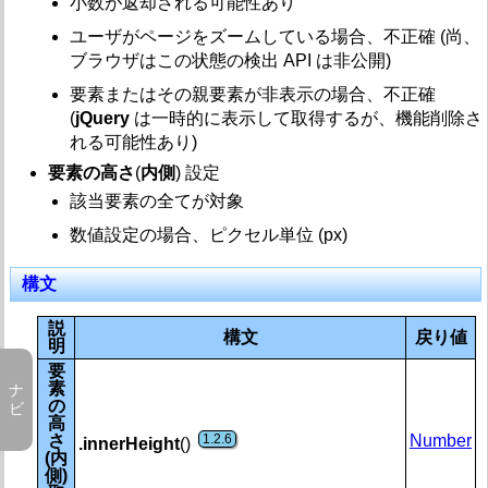
小数が返却される可能性あり
1.2.6 / 
.innerHeight()【要素の高さ(内側) 取得・設定】
1.2.6 / 1.8
.innerWidth()【要素の幅(内側) 取得・設定】
ユーザがページをズームしている場合、不正確 (尚、
1.2.6 / 
.outerHeight()【要素の高さ(外側) 取得・設定】
ブラウザはこの状態の検出 API は非公開)
1.2.6 / 1.8
.outerWidth()【要素の幅(外側) 取得・設定】
要素またはその親要素が非表示の場合、不正確
1.0 / 1.4.1
.width()【要素の幅(内容) 取得・設定】
(
jQuery
は一時的に表示して取得するが、機能削除さ
れる可能性あり)
効果 (Effects)
要素の高さ
(
内側
) 設定
イベント (Events)
該当要素の全てが対象
数値設定の場合、ピクセル単位 (px)
フォーム (Forms)
内部処理 (Internals)
構文
操作 (Manipulation)
説
構文
戻り値
明
各種 (Miscellaneous)
要
素
の
オフセット (Offset)
高
さ
1.2.6
Number
.innerHeight
()
プロパティ (Properties)
(内
側)