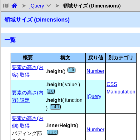
jQuery
領域サイズ (Dimensions)
トップ・その他リファレンス メモ
基本
領域サイズ (Dimensions)
Ajax
一覧
属性 (Attributes)
コールバック関数リスト オブジェクト (Callbacks Objec
概要
構文
戻り値
別カテゴリ
要素の高さ(内
コア (Core)
1.0
Number
.height
()
容) 取得
CSS関連プロパティ (CSS)
CSS
.height
( value )
1.0
Manipulation
データ (Data)
要素の高さ(内
jQuery
容) 設定
.height
( function
状態管理・非同期処理 (Deferred Object)
1.4.1
)
領域サイズ (Dimensions)
要素の高さ(内
.innerHeight
()
側) 取得
一覧
Number
1.2.6
パディング部
1.0 / 1.4.1
.height()【要素の高さ(内容) 取得・設定】