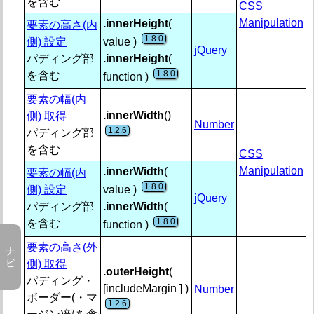
を含む
1.2.6 / 
CSS
.innerHeight()【要素の高さ(内側) 取得・設定】
1.2.6 / 1.8.
.innerWidth()【要素の幅(内側) 取得・設定】
Manipulation
.innerHeight
(
要素の高さ(内
1.2.6 / 
.outerHeight()【要素の高さ(外側) 取得・設定】
1.8.0
側) 設定
value )
jQuery
1.2.6 / 1.8.
.outerWidth()【要素の幅(外側) 取得・設定】
パディング部
.innerHeight
(
1.0 / 1.4.1
.width()【要素の幅(内容) 取得・設定】
1.8.0
を含む
function )
要素の幅(内
効果 (Effects)
.innerWidth
()
側) 取得
Number
1.2.6
イベント (Events)
パディング部
を含む
CSS
フォーム (Forms)
Manipulation
.innerWidth
(
要素の幅(内
内部処理 (Internals)
1.8.0
側) 設定
value )
jQuery
パディング部
.innerWidth
(
操作 (Manipulation)
1.8.0
を含む
function )
各種 (Miscellaneous)
要素の高さ(外
側) 取得
オフセット (Offset)
.outerHeight
(
パディング・
[includeMargin ] )
Number
プロパティ (Properties)
ボーダー(・マ
1.2.6