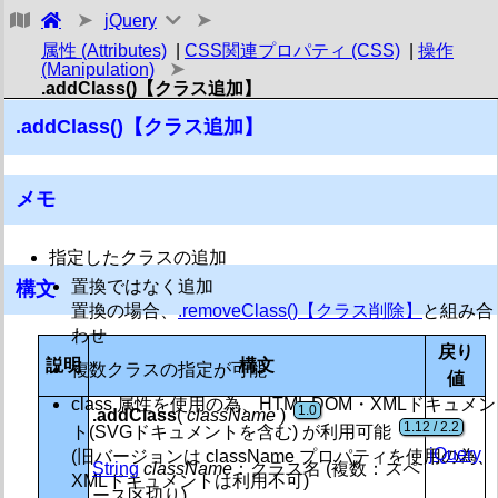
jQuery
トップ・その他リファレンス メモ
属性 (Attributes)
|
CSS関連プロパティ (CSS)
|
操作
基本
(Manipulation)
.addClass()【クラス追加】
Ajax
.addClass()【クラス追加】
属性 (Attributes)
メモ
コールバック関数リスト オブジェクト (Callbacks Objec
コア (Core)
指定したクラスの追加
CSS関連プロパティ (CSS)
置換ではなく追加
構文
置換の場合、
.removeClass()【クラス削除】
と組み合
一覧
わせ
1.0 / 1.4
.addClass()【クラス追加】
戻り
説明
構文
複数クラスの指定が可能
1.0 / 1.4 / 1.9
.css()【スタイルプロパティ 取得・設定】
値
1.2
.hasClass()【クラス有無】
class 属性を使用の為、HTML DOM・XMLドキュメン
1.0
.addClass
(
className
)
1.0 / 1.4.1
.height()【要素の高さ(内容) 取得・設定】
1.12 / 2.2
ト(SVGドキュメントを含む) が利用可能
1.2.6 / 
.innerHeight()【要素の高さ(内側) 取得・設定】
jQuery
(旧バージョンは className プロパティを使用の為、
String
className
：クラス名 (複数：スペ
1.2.6 / 1.8.
.innerWidth()【要素の幅(内側) 取得・設定】
XMLドキュメントは利用不可)
ース区切り)