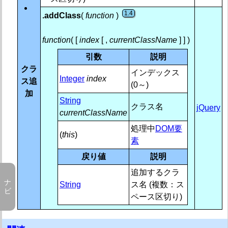
1.4.3
jQuery.cssHooks【CSSカスタムプロパティ定義】
1.4
jQuery.cssNumber【単位なし数値CSSプロパティ リスト】
.addClass
(
function
)
3.0
jQuery.escapeSelector()【セレクタ特殊文字無効化】
1.2 / 1.
.offset()【相対位置(ドキュメント) 取得・設定】
function
( [
index
[ ,
currentClassName
] ] )
1.2.6 / 
.outerHeight()【要素の高さ(外側) 取得・設定】
引数
説明
1.2.6 / 1.8.
.outerWidth()【要素の幅(外側) 取得・設定】
クラ
1.2
インデックス
.position()【相対位置(親要素) 取得】
Integer
index
ス追
1.0 / 1.4
(0～)
.removeClass()【クラス削除】
加
1.2.6
.scrollLeft()【水平スクロール位置 取得・設定】
String
クラス名
jQuery
1.2.6
.scrollTop()【垂直スクロール位置 取得・設定】
currentClassName
1.0 / 1.3 / 1.4
.toggleClass()【クラス 追加/削除 切替】
処理中
DOM要
1.0 / 1.4.1
.width()【要素の幅(内容) 取得・設定】
(
this
)
素
戻り値
説明
データ (Data)
追加するクラ
状態管理・非同期処理 (Deferred Object)
String
ス名 (複数：ス
ペース区切り)
領域サイズ (Dimensions)
効果 (Effects)