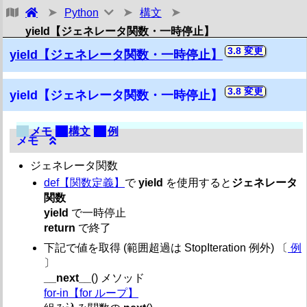
Python
構文
トップ・その他リファレンス メモ
yield【ジェネレータ関数・一時停止】
メイン
3.8
yield【ジェネレータ関数・一時停止】
構文
3.8
【構文一覧】
yield【ジェネレータ関数・一時停止】
空行
行継続
メモ
構文
例
複数文
メモ
インデント
代入文
(=)
ジェネレータ関数
代入文 (代入演算子)
def【関数定義】
で
yield
を使用すると
ジェネレータ
3.8
代入式 (:=)
関数
#【コメント】
yield
で一時停止
# coding【エンコード宣言】
return
で終了
'''【ドキュメンテーション文字列】
assert【診断 (デバッグ)】
下記で値を取得 (範囲超過は StopIteration 例外) 〔
例
3.5
async【コルーチン】
〕
break【ループ終了】
__next__
() メソッド
class【クラス定義】
for-in【for ループ】
continue【ループ継続】