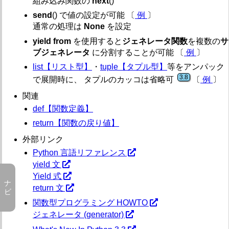
組み込み関数の
next
()
3.5・3.8
def【関数定義】
send
() で値の設定が可能 〔
例
〕
del【オブジェクト削除】
通常の処理は
None
を設定
3.11
for-in【for ループ】
global【グローバル変数】
yield from
を使用すると
ジェネレータ関数
を複数の
サ
if-elif-else【条件分岐・三項演算子】
ブジェネレータ
に分割することが可能 〔
例
〕
import【インポート】
list【リスト型】
・
tuple【タプル型】
等をアンパック
lambda【ラムダ式 (無名関数)】
3.8
で展開時に、 タプルのカッコは省略可
〔
例
〕
3.10
match-case【match文】
nonlocal【ローカル外変数】
関連
pass【処理なし】
def【関数定義】
3.3
raise【例外発生】
return【関数の戻り値】
3.8
return【関数の戻り値】
3.8
try-except-else-finally【例外処理】
外部リンク
3.12
type【型エイリアス】
Python 言語リファレンス
while【while ループ】
yield 文
3.1 / 3.10
with【処理のカプセル化】
Yield 式
3.8
yield【ジェネレータ関数・一時停止】
return 文
関数型プログラミング HOWTO
組み込み型・組み込み定数
ジェネレータ (generator)