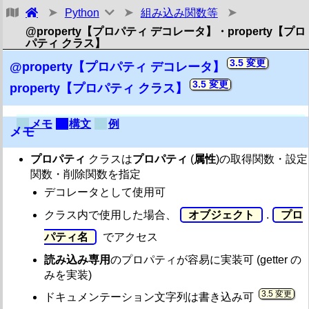
Python
組み込み関数等
トップ・その他リファレンス メモ
@property【プロパティ デコレータ】・property【プロ
メイン
パティ クラス】
3.5
@property【プロパティ デコレータ】
構文
3.5
property【プロパティ クラス】
組み込み型・組み込み定数
組み込み関数等
メモ
構文
例
メモ
※
組み込み関数等 一覧
(
：組み込み型)
プロパティ
クラスは
プロパティ
(
属性
)の取得関数・設定
記号
関数・削除関数を指定
3.3
__import__【インポート (高等)】
デコレータとして使用可
3.9 / 3.10
@classmethod【クラスメソッド】
3.5
クラス内で使用した場合、
オブジェクト
.
プロ
@property【プロパティ デコレータ】
3.10
@staticmethod【静的メソッド】
パティ名
でアクセス
A
読み込み専用
のプロパティが容易に実装可 (getter の
abs【絶対値】
みを実装)
3.10
aiter
3.5
all【真偽判定 (全て)】
ドキュメンテーション文字列は書き込み可
3.10