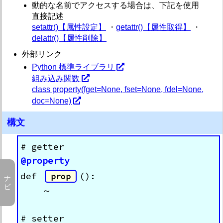
anext
動的な名前でアクセスする場合は、下記を使用
any【真偽判定 (一部)】
直接記述
ascii【印字可能文字列変換 (エスケープ)】
setattr()【属性設定】
・
getattr()【属性取得】
・
B
delattr()【属性削除】
bin【2 進文字列変換】
外部リンク
※
3.7
bool【ブール型】
Python 標準ライブラリ
3.7
breakpoint【ブレークポイント】
※
組み込み関数
bytearray【バイト配列型 (可変)】
class property(fget=None, fset=None, fdel=None,
※
bytes【バイト配列型 (不変)】
doc=None)
C
3.2
callable【呼び出し可能オブジェクト判定】
構文
chr【Unicode コードポイント ⇒ 文字】
3.2 / 3.5 / 3.8
compile【コンパイル】
※
3.6 / 3.8
complex【複素数型】
@property
D
delattr【属性削除】
def 
():

prop
※
3.5 / 3.7～3.10
dict【辞書型】
    ～

dir【名前リスト・属性リスト】
divmod【商・剰余】
E