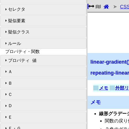
CS
セレクタ
疑似要素
疑似クラス
ルール
プロパティ・関数
プロパティ 値
linear-gra
Ａ
repeating-l
Ｂ
メモ
外部
Ｃ
メモ
Ｄ
線形グラデー
Ｅ
関数の戻り値
Ｆ・Ｇ