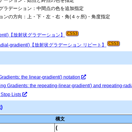
デーション：始点と終点の色を指定
グラデーション：中間点の色を追加指定
ョンの方向：上・下・左・右・角(４ヶ所)・角度指定
gradient()【放射状グラデーション】
g-radial-gradient()【放射状グラデーション リピート】
Gradients: the linear-gradient() notation
ng Gradients: the repeating-linear-gradient() and repeating-radi
 Stop Lists
法
)
構文
(