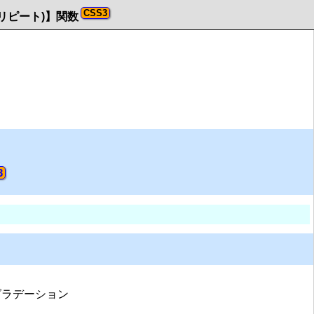
ョン (リピート)】関数
形グラデーション