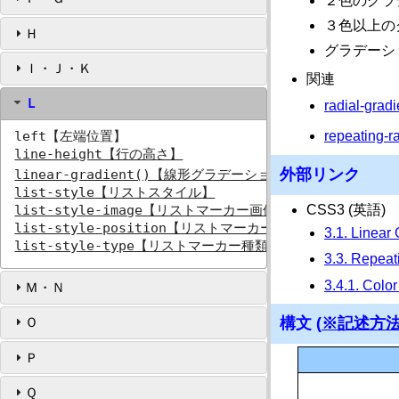
２色のグラ
３色以上の
Ｈ
グラデーシ
Ｉ・Ｊ・Ｋ
関連
Ｌ
radial-
left【左端位置】
repeatin
line-height【行の高さ】
外部リンク
linear-gradient()【線形グラデーション】
list-style【リストスタイル】
CSS3 (英語)
list-style-image【リストマーカー画像】
list-style-position【リストマーカー位置】
3.1. Linear 
list-style-type【リストマーカー種類】
3.3. Repeati
3.4.1. Color
Ｍ・Ｎ
構文 (
※記述方
Ｏ
Ｐ
Ｑ