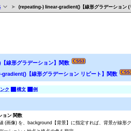
S
(repeating-) linear-gradient()【線形グラデーシ
dient()【線形グラデーション】関数
inear-gradient()【線形グラデーション リピート】関数
リンク
構文
例
ション 関数
 (画像) を、background【背景】に指定すれば、背景が線